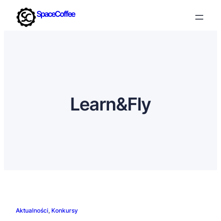
SpaceCoffee
Learn&Fly
Aktualności
, 
Konkursy