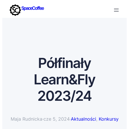
SpaceCoffee
Półfinały
Learn&Fly
2023/24
Maja Rudnicka
·
cze 5, 2024
·
Aktualności
, 
Konkursy