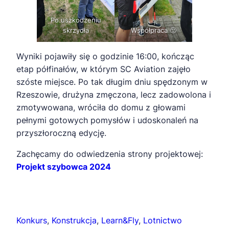
Po uszkodzeniu
skrzydła
Współpraca 🙂
Wyniki pojawiły się o godzinie 16:00, kończąc
etap półfinałów, w którym SC Aviation zajęło
szóste miejsce. Po tak długim dniu spędzonym w
Rzeszowie, drużyna zmęczona, lecz zadowolona i
zmotywowana, wróciła do domu z głowami
pełnymi gotowych pomysłów i udoskonaleń na
przyszłoroczną edycję.
Zachęcamy do odwiedzenia strony projektowej:
Projekt szybowca 2024
Konkurs
, 
Konstrukcja
, 
Learn&Fly
, 
Lotnictwo