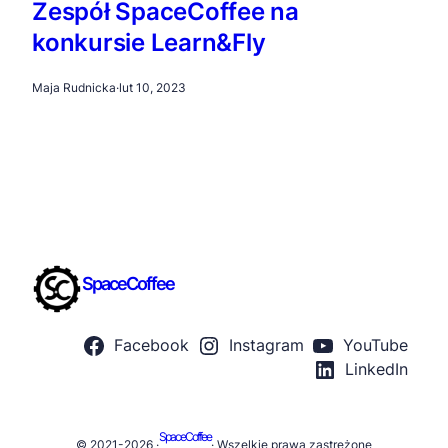
Zespół SpaceCoffee na
konkursie Learn&Fly
Maja Rudnicka
·
lut 10, 2023
SpaceCoffee
Facebook
Instagram
YouTube
LinkedIn
SpaceCoffee
© 2021-2026 ·
· Wszelkie prawa zastreżone