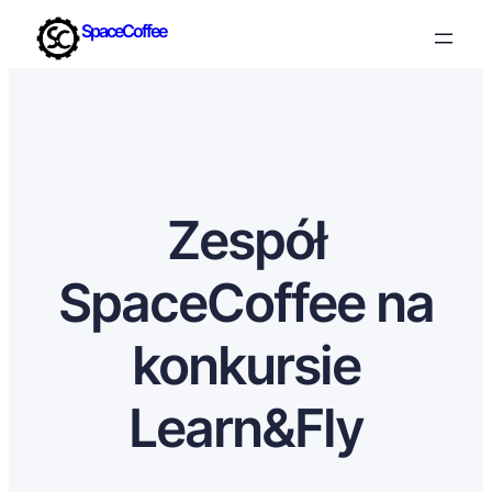
SpaceCoffee
Zespół
SpaceCoffee na
konkursie
Learn&Fly