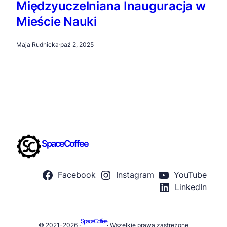
Międzyuczelniana Inauguracja w
Mieście Nauki
Maja Rudnicka
·
paź 2, 2025
SpaceCoffee
Facebook
Instagram
YouTube
LinkedIn
SpaceCoffee
© 2021-2026 ·
· Wszelkie prawa zastreżone