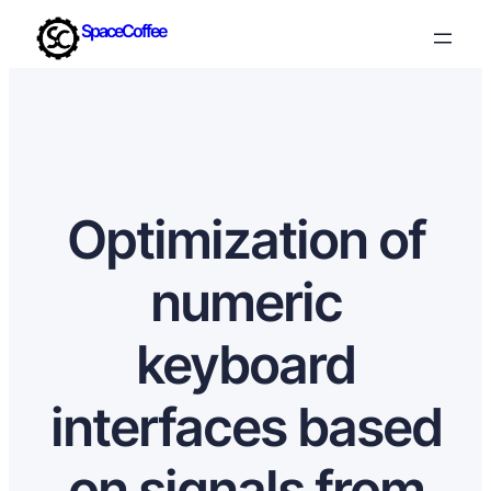
SpaceCoffee
Optimization of
numeric
keyboard
interfaces based
on signals from