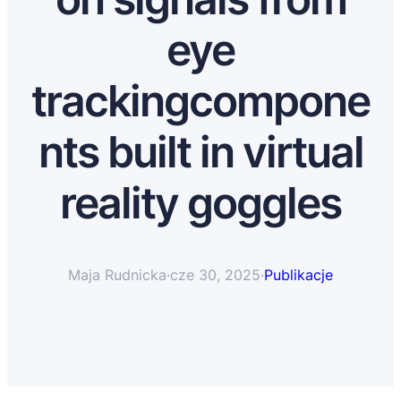
eye
trackingcompone
nts built in virtual
reality goggles
Maja Rudnicka
·
cze 30, 2025
·
Publikacje