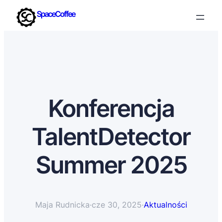
SpaceCoffee
Konferencja
TalentDetector
Summer 2025
Maja Rudnicka
·
cze 30, 2025
·
Aktualności